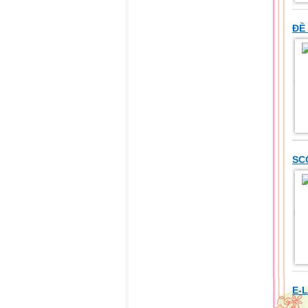
ĐỀ 
SC
E-