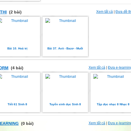
THI
(2 bài)
Xem tất cả
|
Đưa đề th
Bài 10. Hoá trị
Bài 37. Axit - Bazơ - Muối
ORM
(4 bài)
Xem tất cả
|
Đưa e-learnin
Tiết 61 Sinh 8
Tuyến sinh dục Sinh 8
Tập đọc nhạc 8 Nhạc 8
LEARNING
(0 bài)
Xem tất cả
|
Đưa e-learnin