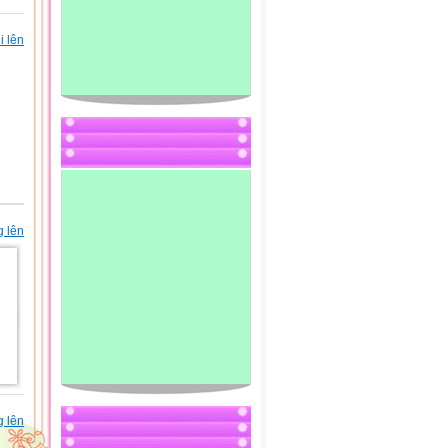
i lên
g lên
g lên