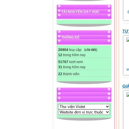
TÀI NGUYÊN DẠY HỌC
TƯ
THỐNG KÊ
26904
truy cập (
chi tiết
)
12
trong hôm nay
51767
lượt xem
31
trong hôm nay
Vi
22
thành viên
GI