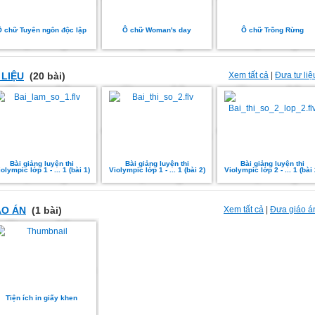
Ô chữ Tuyên ngôn độc lập
Ô chữ Woman's day
Ô chữ Trồng Rừng
 LIỆU
(20 bài)
Xem tất cả
|
Đưa tư liệ
Bài giảng luyện thi
Bài giảng luyện thi
Bài giảng luyện thi
olympic lớp 1 - ... 1 (bài 1)
Violympic lớp 1 - ... 1 (bài 2)
Violympic lớp 2 - ... 1 (bài 
ÁO ÁN
(1 bài)
Xem tất cả
|
Đưa giáo á
Tiện ích in giấy khen