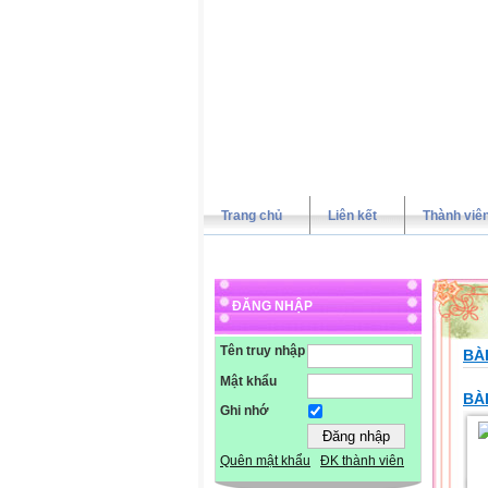
Trang chủ
Liên kết
Thành viê
ĐĂNG NHẬP
Tên truy nhập
BÀI
Mật khẩu
BÀ
Ghi nhớ
Quên mật khẩu
ĐK thành viên