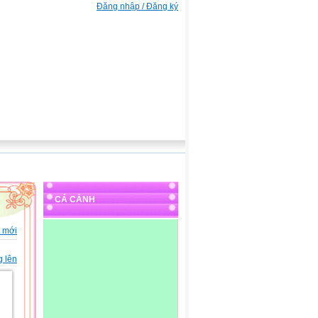
Đăng nhập / Đăng ký
CÁ CẢNH
t mới
g lên