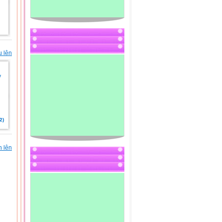
u lên
2)
n lên